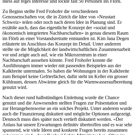
stiess auf reges Interesse und lockte fast 50 Personen ins Flörli.
Zu Beginn stellte Fred Frohofer die verschiedenen
Genossenschaften vor, die in Zürich die Idee von «Neustart
Schweiz» teilen oder noch nach deren Idee in Planung sind. Er
erzählte auch, dass das eigentliche Konzept der «sozial und
ökonomisch integrierten Nachbarschaften» in genau diesem Raum
im Flörli an einer Vorstandsretraite entstanden ist. Kim Jana Degen
erläuterte im Anschluss das Konzept im Detail. Unter anderem
stellte sie die Möglichkeit der landwirtschaftlichen Zusammenarbeit
vor und zeigte auch auf, wie ein Mikrozentrum in einer
Nachbarschaft aussehen könnte. Fred Frohofer konnte die
Ausführungen immer wieder mit passenden Beispielen aus der
Kalkbreite untermalen. So haben die Wohnungen in der Kalkbreite
zum Beispiel keine Gefrierfächer, dafür steht im Keller ein grosser
Kühlraum, dessen Abwärme gleich für die Warmwasseraufbereitung
genutzt wird.
Nach dieser rund halbstündigen Einleitung wurde die Chance
genutzt und die Anwesenden stellten Fragen zur Präsentation und
zur Herangehensweise an ein solches Projekt. Unter anderem wurde
auch die Finanzierung diskutiert und mögliche Optionen aufgezeigt.
Dennoch muss dies später noch vertieft diskutiert werden. «Der
Anlass hat unsere Erwartungen definitiv übertroffen und es war sehr
spannend, wie viele Ideen und konkrete Fragen bereits zusammen