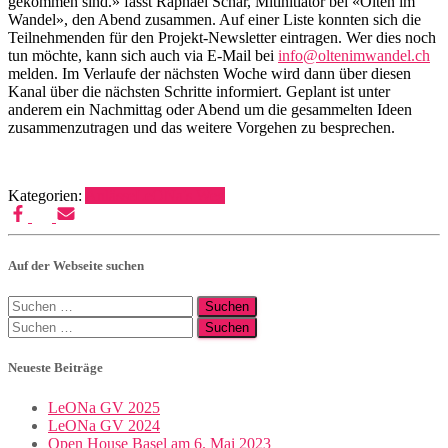
gekommen sind.» fasst Raphael Schär, Mitinitiator bei «Olten im
Wandel», den Abend zusammen. Auf einer Liste konnten sich die
Teilnehmenden für den Projekt-Newsletter eintragen. Wer dies noch
tun möchte, kann sich auch via E-Mail bei
info@oltenimwandel.ch
melden. Im Verlaufe der nächsten Woche wird dann über diesen
Kanal über die nächsten Schritte informiert. Geplant ist unter
anderem ein Nachmittag oder Abend um die gesammelten Ideen
zusammenzutragen und das weitere Vorgehen zu besprechen.
Kategorien:
Anlässe
LeONa's Weg
Auf der Webseite suchen
Suchen
nach:
Suchen
nach:
Neueste Beiträge
LeONa GV 2025
LeONa GV 2024
Open House Basel am 6. Mai 2023